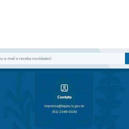
Contato
imprensa@tapes.rs.gov.br
(51) 2349-0100